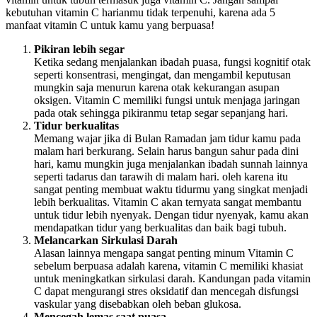
kebutuhan vitamin C harianmu tidak terpenuhi, karena ada 5
manfaat vitamin C untuk kamu yang berpuasa!
Pikiran lebih segar
Ketika sedang menjalankan ibadah puasa, fungsi kognitif otak
seperti konsentrasi, mengingat, dan mengambil keputusan
mungkin saja menurun karena otak kekurangan asupan
oksigen. Vitamin C memiliki fungsi untuk menjaga jaringan
pada otak sehingga pikiranmu tetap segar sepanjang hari.
Tidur berkualitas
Memang wajar jika di Bulan Ramadan jam tidur kamu pada
malam hari berkurang. Selain harus bangun sahur pada dini
hari, kamu mungkin juga menjalankan ibadah sunnah lainnya
seperti tadarus dan tarawih di malam hari. oleh karena itu
sangat penting membuat waktu tidurmu yang singkat menjadi
lebih berkualitas. Vitamin C akan ternyata sangat membantu
untuk tidur lebih nyenyak. Dengan tidur nyenyak, kamu akan
mendapatkan tidur yang berkualitas dan baik bagi tubuh.
Melancarkan Sirkulasi Darah
Alasan lainnya mengapa sangat penting minum Vitamin C
sebelum berpuasa adalah karena, vitamin C memiliki khasiat
untuk meningkatkan sirkulasi darah. Kandungan pada vitamin
C dapat mengurangi stres oksidatif dan mencegah disfungsi
vaskular yang disebabkan oleh beban glukosa.
Mencegah lemas saat puasa