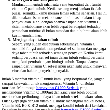
Manfaat ini menjadi salah satu yang terpenting dari fungsi
vitamin C pada tubuh. Ketika sedang menjalankan ibadah
puasa, seringkali kamu merasa lemas selama seharian. Hal ini
dikarenakan sistem metabolisme tubuh masih dalam tahap
penyesuaian. Nah, dengan adanya asupan dari vitamin C,
sistem metabolisme akan lebih cepat beradaptasi terhadap
perubahan rutinitas di bulan ramadan dan tubuhmu akan lebih
kuat menjalani hari.
Menjaga daya tahan tubuh
Seperti yang sudah disebutkan sebelumnya, vitamin C
memiliki fungsi untuk memperkuat sel-sel imun dan menjaga
daya tahan tubuh terhadap serangan penyakit. Ketika kamu
sedang berpuasa, sel-sel imun dalam tubuh sedang berusaha
mengikuti perubahan jam biologis tubuh. Tanpa adanya
asupan dari vitamin C, sel-sel imun akan sulit untuk melawan
virus dan bakteri penyebab penyakit.
Itulah 5 manfaat vitamin C untuk kamu yang berpuasa! So, jangan
sampai kelewatan untuk mengonsumsi Vitamin C di Bulan
ramadan. Minum saja
hemaviton C1000 Serbuk
yang
mengandung Vitamin C 1000mg dan Zinc yang lebih optimal
memberikan perlindungan daya tahan tubuh setelah makan sahur.
Dilengkapi juga dengan vitamin E untuk menangkal radikal bebas,
Vitamin B3, B6 & B12 untuk menjaga kondisi tubuh dari kelelahan.
Dapatkan kesegaran dan manfaat dari
hemaviton C1000
Serbuk